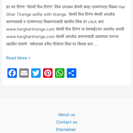
हर घर तिरंगा “सेल्फी विथ तिरंगा” लिंक उपलब्ध सेल्फी काढा प्रमाणपत्र मिळवा Har
Ghar Tiranga selfie with tiranga सेल्फी विथ तिरंगा सेल्फी अपलोड
करण्यासाठी व प्रमाणपत्र मिळवण्यासाठी खालील लिंक वर click करा
www.harghartiranga.com सेल्फी विथ तिरंगा या वेबसाईटवर अपलोड करावी
www.harghartiranga.com सेल्फी अपलोड करण्यासाठी आवश्यक पायऱ्या
खालील प्रमाणे सर्वप्रथम वरील दिलेल्या लिंक वर क्लिक करा …
हर
Read More »
घर
F
E
T
Pi
W
S
तिरंगा
a
m
w
nt
h
h
“सेल्फी
विथ
c
ai
itt
er
at
ar
तिरंगा”
e
l
er
e
s
e
लिंक
b
st
A
उपलब्ध
About us
o
p
सेल्फी
Contact us
काढा
o
p
Disclaimer
प्रमाणपत्र