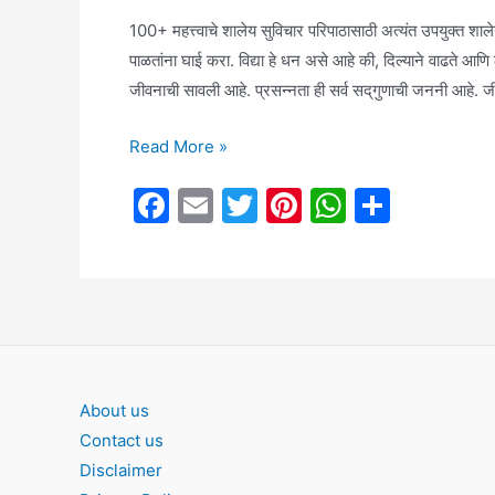
100+ महत्त्वाचे शालेय सुविचार परिपाठासाठी अत्यंत उपयुक्
पाळतांना घाई करा. विद्या हे धन असे आहे की, दिल्याने वाढते आणि लप
जीवनाची सावली आहे. प्रसन्नता ही सर्व सद्‌गुणाची जननी आहे. 
100+
Read More »
महत्त्वाचे
F
E
T
Pi
W
S
शालेय
a
m
w
nt
h
h
सुविचार
परिपाठासाठी
c
ai
itt
er
at
ar
अत्यंत
e
l
er
e
s
e
उपयुक्त
b
st
A
शालेय
o
p
सुविचार
o
p
About us
shaley
Contact us
k
suvichar
Disclaimer
good