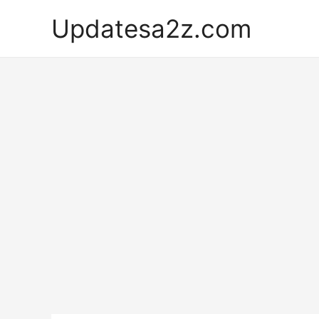
Skip
Updatesa2z.com
to
content