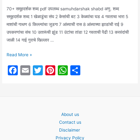
70+ समूहदर्शक शब्द pdf उपलब्ध samuhdarshak shabd अणु. शब्द
समूहदर्शक शब्द 1 खेळाडूंचा संघ 2 केसांची बट 3 केळ्यांचा घड 4 गवताचा भारा 5
माशांची गाथण 6 किल्ल्यांचा जुडगा 7 आंब्याची रास 8 आंब्याच्या झाडांची राई 9
उपकरणांचा संच 10 उतारूंची झुंड 11 उंटांचा तांडा 12 गवताची पेंढी 13 करवंदांची
जाळी 14 गाई गुराचे खिल्लार …
70+
Read More »
समूहदर्शक
F
E
T
Pi
W
S
शब्द
a
m
w
nt
h
h
pdf
उपलब्ध
c
ai
itt
er
at
ar
samuhdarshak
e
l
er
e
s
e
shabd
b
st
A
About us
o
p
Contact us
o
p
Disclaimer
Privacy Policy