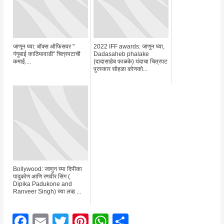
जाणून घ्या: बॉक्स ऑफिसवर "
2022 IFF awards: जाणुन घ्या,
गंगुबाई काठियावाडी" चित्रपटाची
Dadasaheb phalake
कमाई....
(दादासाहेब फाळके) यंदाचा चित्रपट
पुरस्कार सोहळा कोणको...
Bollywood: जाणुन घ्या दिपीका
पादुकोण आणि रणवीर सिंग (
Dipika Padukone and
Ranveer Singh) च्या लव्ह ...
F
E
T
Pi
W
S