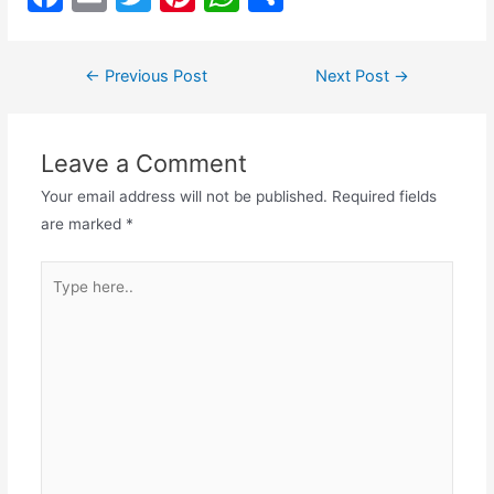
a
m
w
nt
h
h
c
ai
itt
er
at
ar
Post
←
Previous Post
Next Post
→
e
l
er
e
s
e
navigation
b
st
A
Leave a Comment
o
p
o
p
Your email address will not be published.
Required fields
are marked
*
k
Type
here..