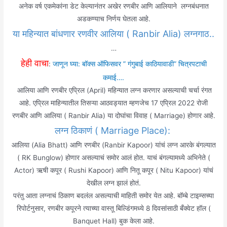
अनेक वर्ष एकमेकांना डेट केल्यानंतर अखेर रणबीर आणि आलियाने लग्नबंधनात
अडकण्याच निर्णय घेतला आहे.
या महिन्यात बांधणार रणवीर आलिया ( Ranbir Alia) लग्नगाठ..
…
हेही वाचा
:
जाणून घ्या: बॉक्स ऑफिसवर ” गंगुबाई काठियावाडी” चित्रपटाची
कमाई….
आलिया आणि रणबीर एप्रिल (April) महिन्यात लग्न करणार असल्याची चर्चा रंगत
आहे. एप्रिल माहिन्यातील तिसऱ्या आठवड्यात म्हणजेच 17 एप्रिल 2022 रोजी
रणबीर आणि आलिया ( Ranbir Alia) या दोघांचा विवाह ( Marriage) होणार आहे.
लग्न ठिकाणं ( Marriage Place):
आलिया (Alia Bhatt) आणि रणबीर (Ranbir Kapoor) यांचं लग्न आरके बंगल्यात
( RK Bunglow) होणार असल्याचं समोर आलं होत. याचं बंगल्यामध्ये अभिनेते (
Actor) ऋषी कपूर ( Rushi Kapoor) आणि नितू कपूर ( Nitu Kapoor) यांचं
देखील लग्न झालं होतं.
परंतु आता लग्नाचं ठिकाण बदलंल असल्याची माहिती समोर येत आहे. बॉम्बे टाइम्सच्या
रिपोर्टनुसार, रणबीर कपूरने त्याच्या वास्तू बिल्डिंगमध्ये 8 दिवसांसाठी बँक्वेट हॉल (
Banquet Hall) बुक केला आहे.