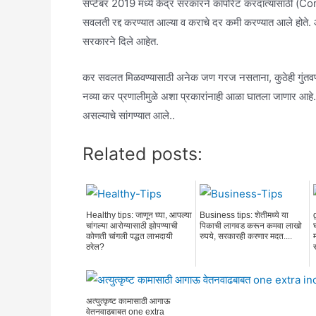
सप्टेंबर 2019 मध्ये केंद्र सरकारने कॉर्पोरेट करदात्यांसाठ
सवलती रद्द करण्यात आल्या व कराचे दर कमी करण्यात आले होते. आता
सरकारने दिले आहेत.
कर सवलत मिळवण्यासाठी अनेक जण गरज नसताना, कुठेही गुंतवणूक 
नव्या कर प्रणालीमुळे अशा प्रकारांनाही आळा घातला जाणार आहे.. त्य
असल्याचे सांगण्यात आले..
Related posts:
Healthy tips: जाणून घ्या, आपल्या
Business tips: शेतीमध्ये या
चांगल्या आरोग्यासाठी झोपण्याची
पिकाची लागवड करून कमवा लाखो
कोणती चांगली पद्धत लाभदायी
रुपये, सरकारही करणार मदत....
ठरेल?
अत्युत्कृष्ट कामासाठी आगाऊ
वेतनवाढबाबत one extra