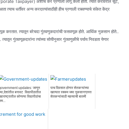
ी (Corporate Taxpayer) अशीच कर प्रणाली लागू केली होती. त्यात करावरील सूट,
 त्याच धर्तीवर अन्य करदात्यांसाठीही हीच प्रणाली राबवण्याचे संकेत केंद्र
करतात. त्यातून बरेचदा गुंतवणुकदारांची फसवणूक होते. आर्थिक नुकसान होते..
ातून गुंतवणूकदारांना त्यांच्या सोयीनुसार गुंतवणुकीचे पर्याय निवडता येणार
government updates: जाणून
पाच दिवसात होणार शेतकऱ्यांच्या
घ्या,देशांतील बनावट विद्यापीठातील
खात्यात रक्कम जमा नुकसानग्रस्त
महाराष्ट्रातील कोणत्या विद्यापीठांचा
शेतकऱ्यांसाठी महत्त्वाची बातमी
सम...