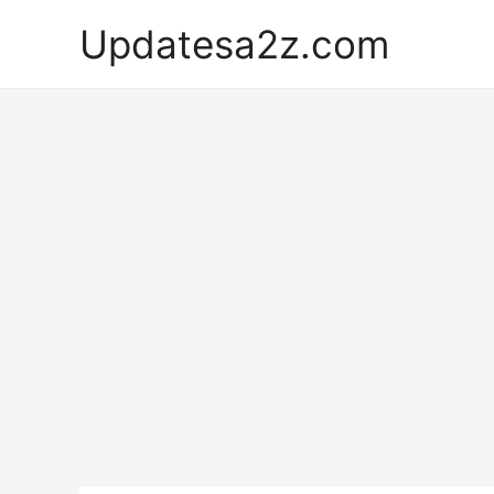
Skip
Updatesa2z.com
to
content