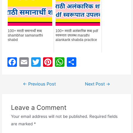
100+ मराठी समानार्थी शब्द
100+ मराठी अलंकारिक शब्द pdf
shambhar samanarthi
स्वरूपात उपलब्ध marathi
shabd
alankarik shabda practice
F
E
T
Pi
W
S
a
m
w
nt
h
h
c
ai
itt
er
at
ar
Post
←
Previous Post
Next Post
→
e
l
er
e
s
e
navigation
b
st
A
Leave a Comment
o
p
o
p
Your email address will not be published.
Required fields
are marked
*
k