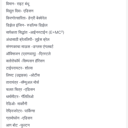
विमान- राइट बंधू
विद्युत दिवा- एडिसन
किरणोत्सारिता- हेन्री बेक्वेरेल
डिझेल इंजिन- रुडॉल्फ डिझेल
सापेक्षता सिद्धांत -आईनस्टाईन (E=MC²)
अंधासाठी ब्रेललिपी- लुईस ब्रेल
संगणकाचा माऊस -डग्लस एंगलबर्ट
ऑक्सिजन (प्राणवायू) -प्रिस्टले
क्लोरोफॉर्म -सिम्पसन हॅरिसन
टाईपरायटर- शोल्स
लिफ्ट (उद्वाहक) -ओटीस
तारायंत्र -सॅम्युअल मोर्स
चलत चित्र -एडिसन
थर्मामीटर- गॅलिलिओ
रेडिओ- मार्कोनी
रेफ्रिजरेटर- पार्किन्स
ग्रामोफोन -एडिसन
आग बोट -फुल्टन