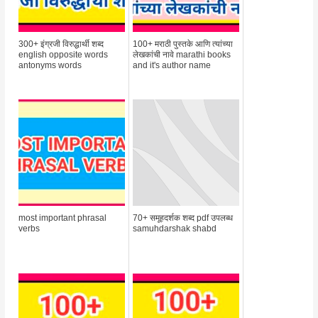
300+ इंग्रजी विरुद्धार्थी शब्द
100+ मराठी पुस्तके आणि त्यांच्या
english opposite words
लेखकांची नावे marathi books
antonyms words
and it's author name
most important phrasal
70+ समूहदर्शक शब्द pdf उपलब्ध
verbs
samuhdarshak shabd