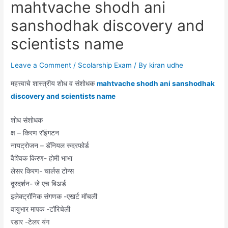
mahtvache shodh ani
sanshodhak discovery and
scientists name
Leave a Comment
/
Scolarship Exam
/ By
kiran udhe
महत्त्वाचे शास्त्रीय शोध व संशोधक
mahtvache shodh ani sanshodhak
discovery and scientists name
शोध संशोधक
क्ष – किरण रॉइंगटन
नायट्रोजन – डॅनियल रुदरफोर्ड
वैश्विक किरण- होमी भाभा
लेसर किरण- चार्लस टोन्स
दूरदर्शन- जे एच बिअर्ड
इलेक्ट्रॉनिक संगणक -एखर्ट मॉचली
वायुभार मापक -टॉरिचेली
रडार -टेलर यंग