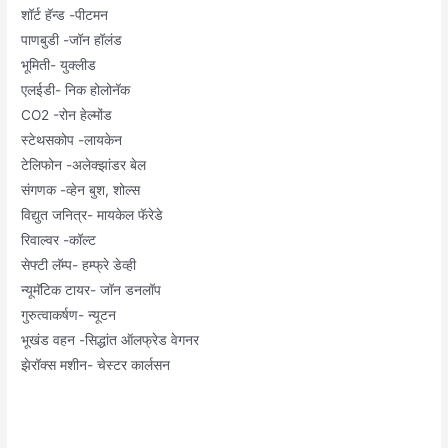
शॉर्ट हॅन्ड -पीटमन
पाणबुडी -जॉन हॉलंड
भूमिती- युक्लीड
एलईडी- निक होलोनॅक
CO2 -रोन हेल्मोंड
स्टेथसकोप -लायकेन
टेलिफोन -अलेक्झांडर बेल
संगणक -व्हेन बुश, शोल्स
विद्युत जनित्र- मायकेल फॅरेडे
रिवाल्वर -कॉल्ट
सेफ्टी लॅम्प- हम्फ्रे डेव्ही
न्यूमॅटिक टायर- जॉन डनलॉप
गुरुत्वाकर्षण- न्यूटन
भूखंड वहन -सिद्धांत ऑलफ्रेड वेगनर
झेरॉक्स मशीन- चेस्टर कार्लसन