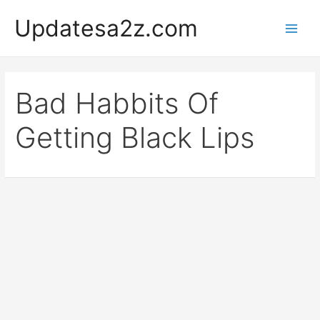
Skip
Updatesa2z.com
to
Main
content
Men
Bad Habbits Of
Getting Black Lips