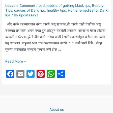
Leave a Comment
/
bad habbits of getting black lips
,
Beauty
Tips
,
causes of Dark lips
,
healthy tips
,
Home remedies for Dark
lips
/ By
updatesa2z
ओठ काळे पडण्यामागाचे बरेच कारणे असू शकतात.ही कारणे काही नैसर्गिक असु
शकतात तर काही आपण स्वतःहून ओढवून घेतलेली असतात. सहसा हा बदल ओठांची
काळजी न घेतल्यामुळे देखील होतो. तसेच काही वैद्यकीय कारणांमुळे देखिल ओठ काळे
पडू शकतात. पाहुयात ओठ काळे पडण्यामागचे कारणे: : 1. कमी पाणी पिणे: जेव्हा
तुमच्या शरीरातील पाण्याचे प्रमाण कमी होऊ …
सखी
Read More »
आणि
F
E
T
Pi
W
S
तिचे
a
m
w
nt
h
h
सौंदर्य:
तुमच्या
c
ai
itt
er
at
ar
या
e
l
er
e
s
e
वाईट
b
st
A
सवईमुळे
About us
होऊ