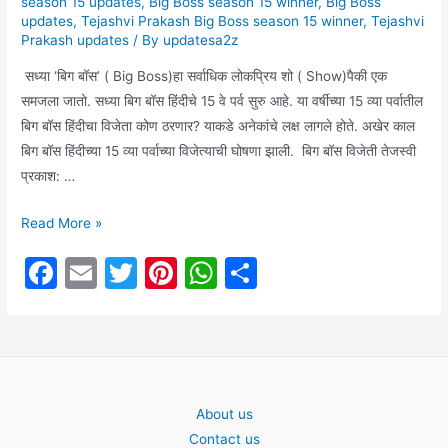
season 15 updates
,
Big Boss season 15 winner
,
Big Boss
updates
,
Tejashvi Prakash Big Boss season 15 winner
,
Tejashvi
Prakash updates
/ By
updatesa2z
सध्या ‘बिग बॉस’ ( Big Boss)हा सर्वाधिक लोकप्रिय शो ( Show)पैकी एक
समजला जातो. सध्या बिग बॉस हिंदीचे 15 वे पर्व सुरु आहे. या वर्षीच्या 15 व्या पर्वातील
बिग बॉस हिंदीचा विजेता कोण ठरणार? याकडे अनेकांचे लक्ष लागले होते. अखेर काल
बिग बॉस हिंदीच्या 15 व्या पर्वाच्या विजेत्याची घोषणा झाली. बिग बॉस विजेती तेजस्वी
प्रकाश: …
Big
Read More »
Boss:
F
E
T
Pi
W
S
“तेजस्वी
a
m
w
nt
h
h
प्रकाश”(
Tejasvi
c
ai
itt
er
at
ar
Prakash)
e
l
er
e
s
e
ठरली
b
st
A
बिग
About us
o
p
बॉस
Contact us
(