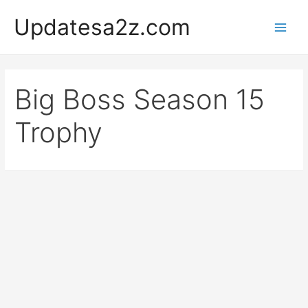
Skip
Updatesa2z.com
to
Main
content
Men
Big Boss Season 15
Trophy