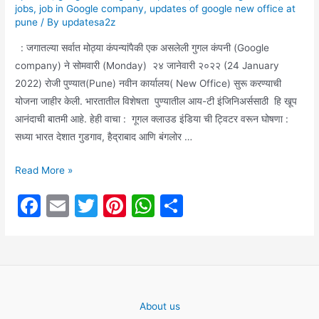
jobs
,
job in Google company
,
updates of google new office at
pune
/ By
updatesa2z
: जगातल्या सर्वात मोठ्या कंपन्यांपैकी एक असलेली गुगल कंपनी (Google
company) ने सोमवारी (Monday) २४ जानेवारी २०२२ (24 January
2022) रोजी पुण्यात(Pune) नवीन कार्यालय( New Office) सुरू करण्याची
योजना जाहीर केली. भारतातील विशेषता पुण्यातील आय-टी इंजिनिअर्ससाठी हि खूप
आनंदाची बातमी आहे. हेही वाचा : गूगल क्लाउड इंडिया ची ट्विटर वरून घोषणा :
सध्या भारत देशात गुडगाव, हैद्राबाद आणि बंगलोर …
आय
Read More »
टी
F
E
T
Pi
W
S
इंजिनिअर्ससाठी(IT
a
m
w
nt
h
h
Engineers)
आनंदाची
c
ai
itt
er
at
ar
बातमी:
e
l
er
e
s
e
पुण्यामध्ये
b
st
A
लवकरच
About us
गूगल(Google)