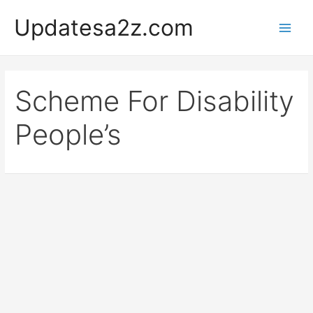
Skip
Updatesa2z.com
to
Main
content
Men
Scheme For Disability
People’s