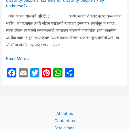
disability people's
,
scheme for disability people's
/ By
updatesa2z
अपंग पेन्शन योजनेचे उद्दिष्टे: : अपंग व्यक्ती रोजगार प्राप्त करू शकत
नाहीत. अपंगत्वामुळे त्यांचे जीवन परावलंबी म्हणजेच दुसऱ्यावर अवलंबून न राहता,
त्यांचे जीवन स्वावलंबी बनवण्यासाठी महाराष्ट्र शासनाने राज्यातील अपंग व्यक्तींना
आर्थिक मदत म्हणून महाराष्ट्रात “अपंग दिव्यांग पेन्शन योजना” सुरू केलेली आहे. या
योजनेचा अंतर्गत महाराष्ट्र शासन अपंग …
असा
Read More »
घ्या,
F
E
T
Pi
W
S
“अपंग
a
m
w
nt
h
h
दिव्यांग
पेन्शन”
c
ai
itt
er
at
ar
योजनेचा
e
l
er
e
s
e
लाभ:
b
st
A
About us
o
p
Contact us
o
p
Disclaimer