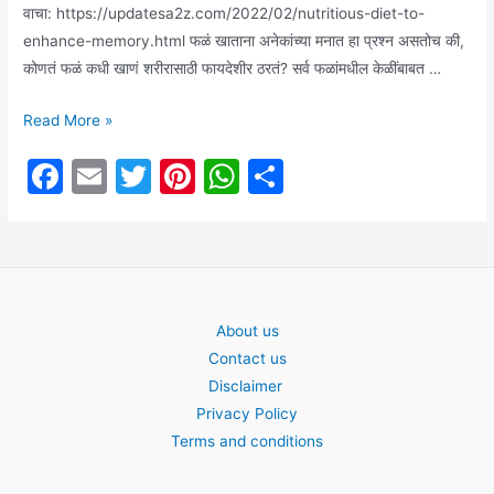
वाचा: https://updatesa2z.com/2022/02/nutritious-diet-to-
enhance-memory.html फळं खाताना अनेकांच्या मनात हा प्रश्न असतोच की,
कोणतं फळं कधी खाणं शरीरासाठी फायदेशीर ठरतं? सर्व फळांमधील केळींबाबत …
Healthy
Read More »
tips:
F
E
T
Pi
W
S
जाणून
a
m
w
nt
h
h
घ्या,
रात्री
c
ai
itt
er
at
ar
झोपण्यापूर्वी
e
l
er
e
s
e
केळी
b
st
A
खाण्याचे
About us
o
p
काय
Contact us
फायदे
o
p
Disclaimer
आहेत?
k
Privacy Policy
(
Terms and conditions
what
are