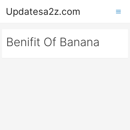
Skip
Updatesa2z.com
to
Main
content
Men
Benifit Of Banana