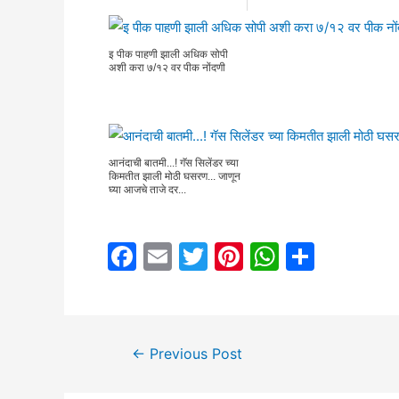
इ पीक पाहणी झाली अधिक सोपी
अशी करा ७/१२ वर पीक नोंदणी
आनंदाची बातमी...! गॅस सिलेंडर च्या
किमतीत झाली मोठी घसरण... जाणून
घ्या आजचे ताजे दर...
F
E
T
Pi
W
S
a
m
w
nt
h
h
c
ai
itt
er
at
ar
e
l
er
e
s
e
Post
←
Previous Post
b
st
A
navigation
o
p