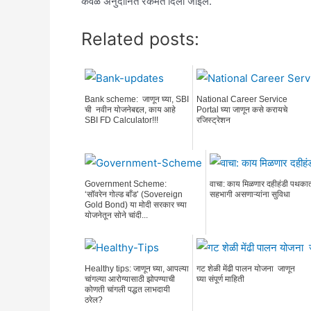
केवळ अनुदानित रकमेत दिला जाईल.
Related posts:
Bank scheme: जाणून घ्या, SBI
National Career Service
ची नवीन योजनेबद्दल, काय आहे
Portal घ्या जाणून कसे करायचे
SBI FD Calculator!!!
रजिस्ट्रेशन
Government Scheme:
वाचा: काय मिळणार दहीहंडी पथका
‘सॉवरेन गोल्ड बाँड’ (Sovereign
सहभागी असणाऱ्यांना सुविधा
Gold Bond) या मोदी सरकार च्या
योजनेतून सोने चांदी...
Healthy tips: जाणून घ्या, आपल्या
गट शेळी मेंढी पालन योजना जाणून
चांगल्या आरोग्यासाठी झोपण्याची
घ्या संपूर्ण माहिती
कोणती चांगली पद्धत लाभदायी
ठरेल?