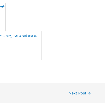
Next Post
→