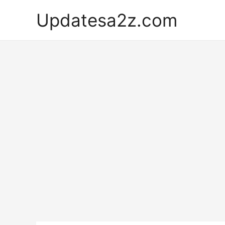
Skip
Updatesa2z.com
to
content