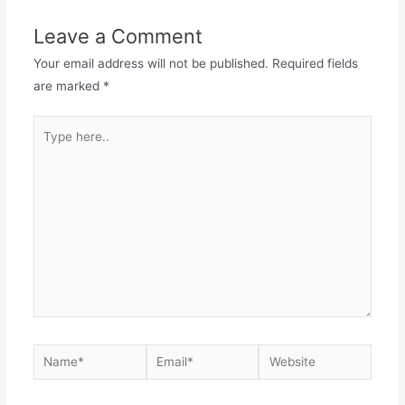
b
st
A
Leave a Comment
o
p
o
p
Your email address will not be published.
Required fields
are marked
*
k
Type
here..
Name*
Email*
Website