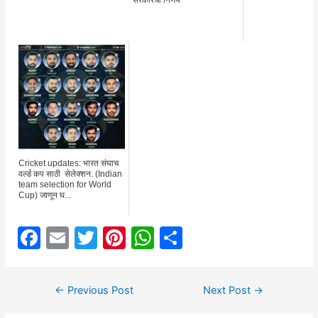
Cricket updates: भारत संघाच
वर्ल्ड कप साठी सेलेक्शन. (Indian
team selection for World
Cup) जाणून घ...
F
E
T
Pi
W
S
a
m
w
nt
h
h
c
ai
itt
er
at
ar
Post
←
Previous Post
Next Post
→
e
l
er
e
s
e
navigation