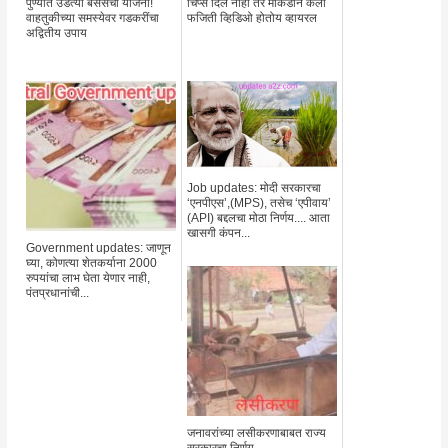
पुण्यात उडत्या बसेसची योजना!
चिप्स दिले नाही तर माकडाने केली
वाहतुकीच्या समस्येवर गडकरींचा
फजिती व्हिडिओ होतोय व्हायरल
अद्वितीय उपाय
Job updates: मोदी सरकारचा
‘एनपीएस’,(MPS), तसेच ‘एपीवाय’
(API) बद्दलचा मोठा निर्णय.... आता
खासगी कंपन...
Government updates: जाणून
घ्या, कोणत्या शेतकर्याना 2000
रुपयांचा लाभ घेता येणार नाही,
पंतप्रधानांची...
जनावरांच्या लसीकरणाबाबत राज्य
सरकारचा निर्णय