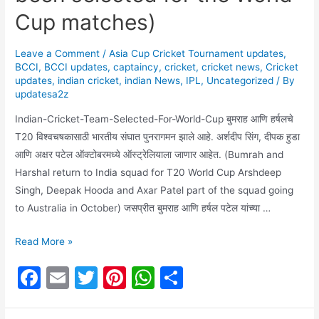
Cup matches)
Leave a Comment
/
Asia Cup Cricket Tournament updates
,
BCCI
,
BCCI updates
,
captaincy
,
cricket
,
cricket news
,
Cricket
updates
,
indian cricket
,
indian News
,
IPL
,
Uncategorized
/ By
updatesa2z
Indian-Cricket-Team-Selected-For-World-Cup बुमराह आणि हर्षलचे
T20 विश्वचषकासाठी भारतीय संघात पुनरागमन झाले आहे. अर्शदीप सिंग, दीपक हुडा
आणि अक्षर पटेल ऑक्टोबरमध्ये ऑस्ट्रेलियाला जाणार आहेत. (Bumrah and
Harshal return to India squad for T20 World Cup Arshdeep
Singh, Deepak Hooda and Axar Patel part of the squad going
to Australia in October) जसप्रीत बुमराह आणि हर्षल पटेल यांच्या …
Cricket
Read More »
updates:
F
E
T
Pi
W
S
भारत
a
m
w
nt
h
h
संघाच
वर्ल्ड