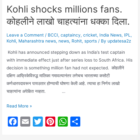
c
ai
itt
er
at
ar
Kohli shocks millions fans.
e
l
er
e
s
e
कोहलीने लाखो चाहत्यांना धक्का दिला.
b
st
A
o
p
Leave a Comment
/
BCCI
,
captaincy
,
cricket
,
India News
,
IPL
,
o
p
Kohli
,
Maharashtra news
,
news
,
Rohit
,
sports
/ By
updatesa2z
k
Kohli has announced stepping down as India’s test captain
with immediate effect just after series loss to South Africa. His
decision is something million fan had not expected. कोहलीने
दक्षिण आफ्रिकेविरुद्ध मालिका गमावल्यानंतर लगेचच भारताच्या कसोटी
कर्णधारपदावरून पायउतार होण्याची घोषणा केली आहे. त्याचा हा निर्णय लाखो
चाहत्यांना अपेक्षित नव्हता. …
Kohli
Read More »
shocks
F
E
T
Pi
W
S
millions
a
m
w
nt
h
h
fans.
कोहलीने