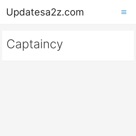
Skip
Updatesa2z.com
to
Main
content
Men
Captaincy