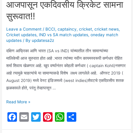
आजपासून एकदिवसीय क्रिकेट सामना
आमने
e
l
er
e
s
e
आले
सामने!!
आहेत?
सुरूवात!!
b
st
A
(Which
o
p
players
Leave a Comment
/
BCCI
,
captaincy
,
cricket
,
cricket news
,
o
p
Cricket updates
,
IND vs SA match updates
,
oneday match
have
updates
/ By
updatesa2z
been
k
selected
दक्षिण आफ्रिका आणि भारत (SA vs IND) यांच्यातील तीन सामान्यांच्या
for
मालिकेची आज सुरुवात होत आहे .भारत त्यांच्या नवीन कायमस्वरूपी कर्णधार रोहित
the
शर्मा शिवाय खेळणार आहे. खूप वर्ष्यानंतर कोहली कर्णधार ( captain Kohli)नसणार
World
आहे त्यामुळे चाहत्यांचे या सामान्याकडे विशेष लक्ष्य लागलेले आहे. ऑगस्ट 2019 (
Cup
August 2019) मध्ये वेस्ट इंडिजमध्ये (west indies)शेवटचे एकदिवसीय शतक
matches)
झळकावले होते, परंतु तेव्हापासून …
आजपासून
Read More »
एकदिवसीय
F
E
T
Pi
W
S
क्रिकेट
a
m
w
nt
h
h
सामना
सुरूवात!!