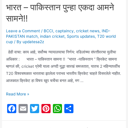
c
ai
itt
er
at
ar
भारत – पाकिस्तान पुन्हा एकदा आमने
कप
e
l
er
e
s
e
साठी
सामने!!
b
st
A
सेलेक्शन.
o
p
(Indian
Leave a Comment
/
BCCI
,
captaincy
,
cricket news
,
IND-
team
o
p
PAKISTAN match
,
indian cricket
,
Sports updates
,
T20 world
selection
cup
/ By
updatesa2z
k
for
हेही वाचा: काय आहे, सर्वोच्च न्यायालयाचा निर्णय: वडिलांच्या संपत्तीवरचा मुलीचा
World
अधिकार : भारत – पाकिस्तान सामना !! “भारत -पाकिस्तान ” क्रिकेट सामना
Cup)
म्हणलं की, cricket प्रेमी याला अगदी युद्धा सारखं समजतात, यातच 2 महिन्यापर्वीच
जाणून
T20 विश्वचषकात भारताचा झालेला पराभव भारतीय क्रिकेट चाहते विसरलेले नाहीत.
घ्या,
आजकाल क्रिकेट हा विषय खूप चर्चेचा बनत आहे, मग …
कोणकोणते
खेळाडू
भारत
Read More »
वर्ल्ड
–
कप
F
E
T
Pi
W
S
पाकिस्तान
मॅच
a
m
w
nt
h
h
पुन्हा
साठी
एकदा
c
ai
itt
er
at
ar
निवडण्यात