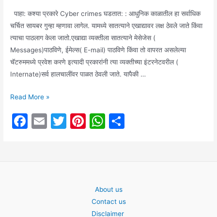
पाहा: कश्या प्रकारे Cyber crimes घडतात: : आधुनिक काळातील हा सर्वाधिक
चर्चित सायबर गुन्हा म्हणावा लागेल. यामध्ये सातत्याने एखाद्यावर लक्ष ठेवले जाते किंवा
त्याचा पाठलाग केला जातो.एखाद्या व्यक्तीला सातत्याने मेसेजेस (
Messages)पाठविणे, ईमेल्स( E-mail) पाठविणे किंवा तो वापरत असलेल्या
चॅटरुममध्ये प्रवेश करणे इत्यादी प्रकारांनी त्या व्यक्तीच्या इंटरनेटवरील (
Internate)सर्व हालचालींवर पाळत ठेवली जाते. यापैकी …
Technology:
Read More »
असं
F
E
T
Pi
W
S
राहा
a
m
w
nt
h
h
दूर
Fake
c
ai
itt
er
at
ar
Software
e
l
er
e
s
e
पासून,
b
st
A
नाहीतर
About us
o
p
बँक
Contact us
खात्यातले
o
p
Disclaimer