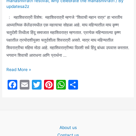
mahashivratri festival
,
why celebrate the mahashivratri
/ By
updatesa2z
: महाशिवरात्री विशेष: महाशिवरात्री म्हणजे “शिवाची महान रात्र” हा भारतीय
आध्यात्मिक कॅलेंडरमधील एक महत्वाचा सोहळा आहे. माघ महिन्यातील माघ कृष्ण
चतुर्दशी तिथीला हिंदू समाजात महाशिवरात्र म्हणतात. प्रत्येक महिन्यातल्या कृष्ण
पक्षातील त्रयोदशीयुक्त चतुर्दशीला शिवरात्री असते. मात्र माघ महिन्यातील
शिवरात्रीचा महिमा मोठा आहे. महाशिवरात्रीच्या दिवशी सर्व हिंदू बांधव उपवास करतात.
भगवान शिवाची आराधना आणि प्रार्थना …
जाणून
Read More »
घ्या:
F
E
T
Pi
W
S
महाशिवरात्री
a
m
w
nt
h
h
का
साजरी
c
ai
itt
er
at
ar
केली
e
l
er
e
s
e
जाते?
b
st
A
तसेच
About us
o
p
शिवलिंगावर
Contact us