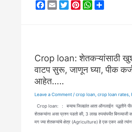
F
E
T
Pi
W
S
धारकांसाठी
a
m
w
nt
h
h
सरकारचा
निर्णय
c
ai
itt
er
at
ar
e
l
er
e
s
e
b
st
A
o
p
Crop loan: शेतकऱ्यांसाठी खु
o
p
वाटप सुरू, जाणून घ्या, पीक 
k
आहेत…..
Leave a Comment
/
crop loan
,
crop loan rates
,
Crop loan: : बऱ्याच जिल्ह्यांत आता ऑनलाईन पद्धतीने पीक 
शेतकऱ्यांना असा प्रश्न पडतो की, 3 लाख रुपयांपर्यंत बिनव्याजी कर
मग ज्या शेतकऱ्यांचे क्षेत्र (Agriculture) हे एक एकर आहे त्यां