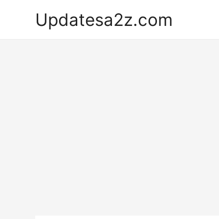
Skip
Updatesa2z.com
to
content