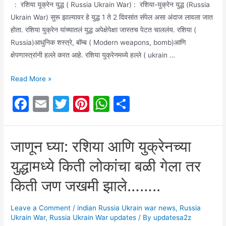
: रशिया यूक्रेन युद्ध ( Russia Ukrain War) : रशिया-युक्रेन युद्ध (Russia
Ukrain War) सुरू झाल्यावर हे युद्ध 1 ते 2 दिवसांत संपेल असा अंदाज लावला जात
होता. रशिया युक्रेन यांच्यातलं युद्ध अपेक्षेपेक्षा जास्तच पेटत चाललंय. रशिया (
Russia)आधुनिक शस्त्रे, बॉम्ब ( Modern weapons, bomb)आणि
क्षेपणास्त्रांनी हल्ले करत आहे. रशिया युक्रेनमध्ये हल्ले ( ukrain …
Russia
Read More »
and
F
E
T
Pi
W
S
Ukraine
a
m
w
nt
h
h
war:
(
c
ai
itt
er
at
ar
जाणून घ्या: रशिया आणि युक्रेनच्या
रशिया
e
l
er
e
s
e
यूक्रेन
युद्धामध्ये किती लोकांचा बळी गेला तर
b
st
A
युद्ध)
o
p
युद्धामध्ये
किती जण जखमी झाले……..
भारतीय
o
p
विद्यार्थ्याचा
Leave a Comment
/
indian Russia Ukrain war news
,
Russia
k
मृत्यू
Ukrain War
,
Russia Ukrain War updates
/ By
updatesa2z