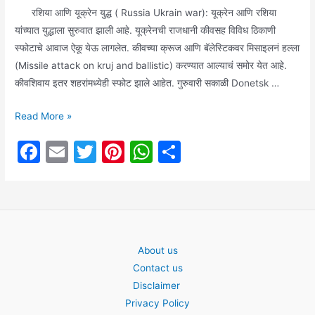
झालेला
रशिया आणि यूक्रेन युद्ध ( Russia Ukrain war): यूक्रेन आणि रशिया
आहे…..
यांच्यात युद्धाला सुरुवात झाली आहे. यूक्रेनची राजधानी कीवसह विविध ठिकाणी
स्फोटाचे आवाज ऐकू येऊ लागलेत. कीवच्या क्रूज आणि बॅलेस्टिकवर मिसाइलनं हल्ला
(Missile attack on kruj and ballistic) करण्यात आल्याचं समोर येत आहे.
कीवशिवाय इतर शहरांमध्येही स्फोट झाले आहेत. गुरुवारी सकाळी Donetsk …
जाणून
Read More »
घ्या:
F
E
T
Pi
W
S
रशिया
a
m
w
nt
h
h
आणि
युक्रेनच्या
c
ai
itt
er
at
ar
युद्धामध्ये
e
l
er
e
s
e
किती
b
st
A
लोकांचा
About us
o
p
बळी
Contact us
गेला
o
p
Disclaimer
तर
k
Privacy Policy
किती