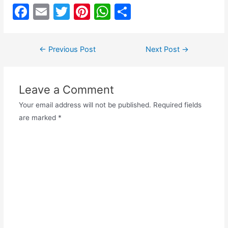
F
E
T
Pi
W
S
a
m
w
nt
h
h
c
ai
itt
er
at
ar
Post
←
Previous Post
Next Post
→
e
l
er
e
s
e
navigation
b
st
A
Leave a Comment
o
p
o
p
Your email address will not be published.
Required fields
are marked
*
k