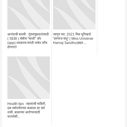
आनंदाची बातमी : गुंतवणूकदारांसाठी
जाणुन घ्या: 2021 मिस युनिव्हर्स
( SEBI ) सेबीच "साथी" ॲप
"हरणाज संधु" ( Miss Universe
(app) लवकरच मराठी भाषेत लाँच
Harnaj Sandhu)बद्दल....
होणार!!!
Health tips : महत्वाची माहिती,
एक वर्षापर्यंतच्या बाळाला द्या सर्व
लसी, बाळाच्या आरोग्यासाठी
फायदेशी...