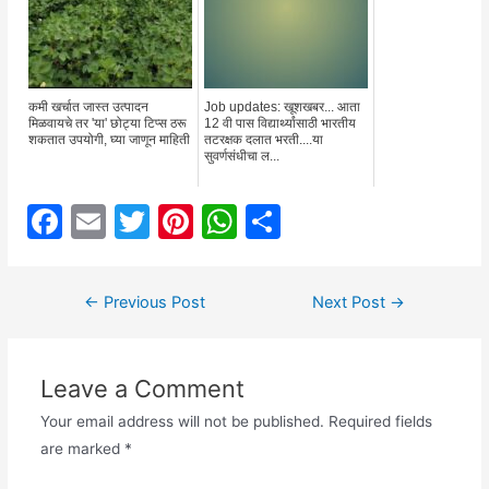
कमी खर्चात जास्त उत्पादन
Job updates: खूशखबर... आता
मिळवायचे तर 'या' छोट्या टिप्स ठरू
12 वी पास विद्यार्थ्यांसाठी भारतीय
शकतात उपयोगी, घ्या जाणून माहिती
तटरक्षक दलात भरती....या
सुवर्णसंधीचा ल...
F
E
T
Pi
W
S
a
m
w
nt
h
h
c
ai
itt
er
at
ar
Post
←
Previous Post
Next Post
→
e
l
er
e
s
e
navigation
b
st
A
Leave a Comment
o
p
o
p
Your email address will not be published.
Required fields
are marked
*
k