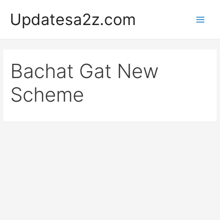
Skip
Updatesa2z.com
to
Main
content
Men
Bachat Gat New
Scheme