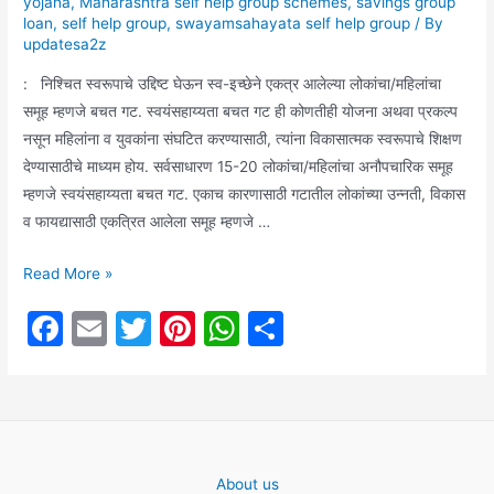
yojana
,
Maharashtra self help group schemes
,
savings group
loan
,
self help group
,
swayamsahayata self help group
/ By
updatesa2z
: निश्चित स्वरूपाचे उद्दिष्ट घेऊन स्व-इच्छेने एकत्र आलेल्या लोकांचा/महिलांचा
समूह म्हणजे बचत गट. स्वयंसहाय्यता बचत गट ही कोणतीही योजना अथवा प्रकल्प
नसून महिलांना व युवकांना संघटित करण्यासाठी, त्यांना विकासात्मक स्वरूपाचे शिक्षण
देण्यासाठीचे माध्यम होय. सर्वसाधारण 15-20 लोकांचा/महिलांचा अनौपचारिक समूह
म्हणजे स्वयंसहाय्यता बचत गट. एकाच कारणासाठी गटातील लोकांच्या उन्नती, विकास
व फायद्यासाठी एकत्रित आलेला समूह म्हणजे …
महिला
Read More »
बचत
F
E
T
Pi
W
S
गटांसाठी
a
m
w
nt
h
h
आनंदाची
बातमी:
c
ai
itt
er
at
ar
स्वयंसहाय्यता
e
l
er
e
s
e
बचत
b
st
A
गटांसाठी
About us
मिळणार