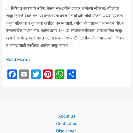
: निश्चित स्वरूपाचे उद्दिष्ट घेऊन स्व-इच्छेने एकत्र आलेल्या लोकांचा/महिलांचा
समूह म्हणजे बचत गट. स्वयंसहाय्यता बचत गट ही कोणतीही योजना अथवा प्रकल्प
नसून महिलांना व युवकांना संघटित करण्यासाठी, त्यांना विकासात्मक स्वरूपाचे शिक्षण
देण्यासाठीचे माध्यम होय. सर्वसाधारण 15-20 लोकांचा/महिलांचा अनौपचारिक समूह
म्हणजे स्वयंसहाय्यता बचत गट. एकाच कारणासाठी गटातील लोकांच्या उन्नती, विकास
व फायद्यासाठी एकत्रित आलेला समूह म्हणजे …
महिला
Read More »
बचत
F
E
T
Pi
W
S
गटांसाठी
a
m
w
nt
h
h
आनंदाची
बातमी:
c
ai
itt
er
at
ar
स्वयंसहाय्यता
e
l
er
e
s
e
बचत
b
st
A
गटांसाठी
About us
o
p
मिळणार
Contact us
20,00000
o
p
Disclaimer