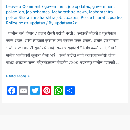
Leave a Comment
/
government job updates
,
government
police job
,
job schemes
,
Maharashtra news
,
Maharashtra
police Bharati
,
maharshtra job updates
,
Police bharati updates
,
Police posts updates
/ By
updatesa2z
पोलीस मध्ये होणार 7 हजार दोनशे पदांची भरती : सरकारी नोकरी हे प्रत्येकाचे
स्वप्न असते. आणि त्यासाठी प्रत्येक जण प्रयत्न करत असतो. अशीच एक पोलीस
भरती करणाऱ्यांसाठी सुवर्णसंधी आहे. राज्याचे गृहमंत्री “दिलीप वळसे पाटील” यांनी
पोलीस भरतीसाठी खुलासा केला आहे. वळसे पाटील यांनी प्रसारमाध्यमांशी संवाद
साधत असताना राज्य मंत्रिमंडळाच्या बैठकीत 7200 महाराष्ट्र पोलीस पदासाठी …
आता
Read More »
पोलिस
F
E
T
Pi
W
S
होण्याचं
a
m
w
nt
h
h
स्वप्न
होणार
c
ai
itt
er
at
ar
साकार:
e
l
er
e
s
e
पोलीस
b
st
A
भरतीची