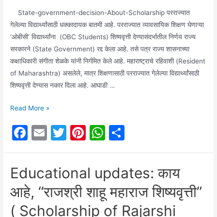
State-government-decision-About-Scholarship परराज्यात
गेलेल्या विद्यार्थ्यांसाठी धक्कादायक बातमी आहे. परराज्यात व्यावसायिक शिक्षण घेणाऱ्या
‘ओबीसी’ विद्यार्थ्यांना (OBC Students) शिष्यवृत्ती देण्यासंदर्भातील निर्णय राज्य
सरकारने (State Government) रद्द केला आहे. तसे पत्र राज्य शासनाच्या
कक्षाधिकारी संगीता शेळके यांनी निर्गमित केले आहे. महाराष्ट्राचे रहिवाशी (Resident
of Maharashtra) असलेले, मात्र शिक्षणासाठी परराज्यात गेलेल्या विद्यार्थ्यांसाठी
शिष्यवृत्ती देण्यास नकार दिला आहे. आघाडी …
जाणून
Read More »
घ्या,
F
E
T
Pi
W
S
राज्य
a
m
w
nt
h
h
सरकारने
(State
c
ai
itt
er
at
ar
Educational updates: काय
Government)
e
l
er
e
s
e
कोणकोणत्या
आहे, “राजश्री शाहू महाराज शिष्यवृत्ती”
b
st
A
विद्यार्थ्यांच्या
o
p
शिष्यवृत्ती
( Scholarship of Rajarshi
(Scholar)