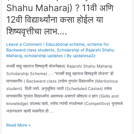
o
p
Shahu Maharaj) ? 11वी अणि
बंद
k
केल्या
12वी विद्यार्थ्यांना कसा होईल या
आहेत.
शिष्यवृत्तीचा लाभ….
Leave a Comment
/
Educational scheme
,
scheme for
Backward class students
,
Scholarship of Rajarshi Shahu
Maharaj
,
scholarship updates
/ By
updatesa2z
राजर्षी शाहू महाराज शिष्यवृत्ती योजनेबद्दल( Rajarshi Shahu Maharaj
Scholarship Scheme)… : “राजर्षी शाहू महाराज शिष्यवृत्ती योजना” ही
मागासवर्गीय ( Backward class )तसेच गुणवंत विद्यार्थ्यांना (Meritorious
student) दिली जाते. अनुसूचित जाती (Scheduled Castes) तसेच
मागासवर्गीय गुणवंत विद्यार्थ्यांना आवश्यक असणारे कौशल्य व ज्ञान (Skills and
knowledge) उपलब्ध व्हावे, तसेच त्यांची स्पर्धात्मक (Competitive) युगामध्ये
जडणघडण व्हावी याकरिता ही …
Educational
Read More »
updates: