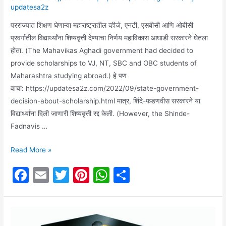
updatesa2z
परराज्यात शिक्षण घेणाऱ्या महाराष्ट्रातील व्हीजे, एनटी, एसबीसी आणि ओबीसी
प्रवर्गातील विद्यार्थ्यांना शिष्यवृत्ती देण्याचा निर्णय महाविकास आघाडी सरकारने घेतला
होता. (The Mahavikas Aghadi government had decided to
provide scholarships to VJ, NT, SBC and OBC students of
Maharashtra studying abroad.) हे पण
वाचा: https://updatesa2z.com/2022/09/state-government-
decision-about-scholarship.html मात्र, शिंदे-फडणवीस सरकारने या
विद्यार्थ्यांना दिली जाणारी शिष्यवृत्ती रद्द केली. (However, the Shinde-
Fadnavis …
State
Read More »
Government
F
E
T
Pi
W
S
updates:
a
m
w
nt
h
h
जाणून
घ्या,
c
ai
itt
er
at
ar
राज्य
e
l
er
e
s
e
सरकारने