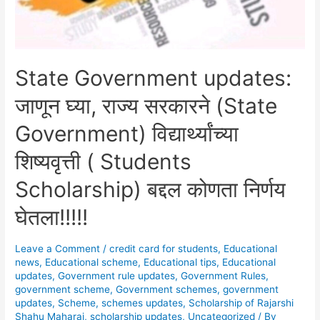
State Government updates:
जाणून घ्या, राज्य सरकारने (State
Government) विद्यार्थ्यांच्या
शिष्यवृत्ती ( Students
Scholarship) बद्दल कोणता निर्णय
घेतला!!!!!
Leave a Comment
/
credit card for students
,
Educational
news
,
Educational scheme
,
Educational tips
,
Educational
updates
,
Government rule updates
,
Government Rules
,
government scheme
,
Government schemes
,
government
updates
,
Scheme
,
schemes updates
,
Scholarship of Rajarshi
Shahu Maharaj
,
scholarship updates
,
Uncategorized
/ By