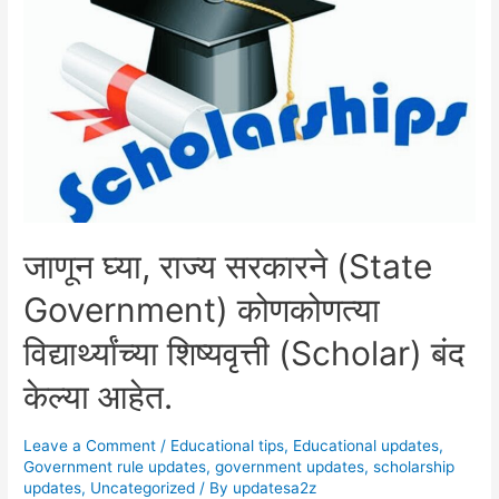
b
st
A
(State
o
p
Government)
विद्यार्थ्यांच्या
o
p
शिष्यवृत्ती
k
(
Students
Scholarship)
बद्दल
कोणता
जाणून घ्या, राज्य सरकारने (State
निर्णय
Government) कोणकोणत्या
घेतला!!!!!
विद्यार्थ्यांच्या शिष्यवृत्ती (Scholar) बंद
केल्या आहेत.
Leave a Comment
/
Educational tips
,
Educational updates
,
Government rule updates
,
government updates
,
scholarship
updates
,
Uncategorized
/ By
updatesa2z