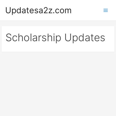
Skip
Updatesa2z.com
to
Main
content
Men
Scholarship Updates