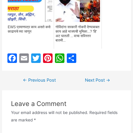
EWS प्रमाणपत्र काय असते कसे
गोविंदांना सरकारी नोकरी देण्याबाबत
काढायचे घ्या जाणून
काय आहे भाजपची भुमिका...? 'हि'
अट घातली ... वाचा सविस्तर
बातमी...
F
E
T
Pi
W
S
a
m
w
nt
h
h
c
ai
itt
er
at
ar
Post
←
Previous Post
Next Post
→
e
l
er
e
s
e
navigation
b
st
A
Leave a Comment
o
p
o
p
Your email address will not be published.
Required fields
are marked
*
k