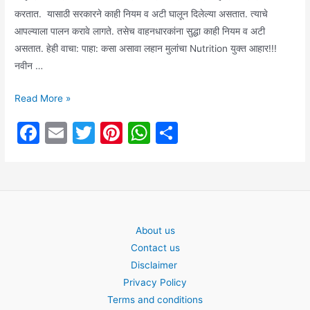
करतात. यासाठी सरकारने काही नियम व अटी घालून दिलेल्या असतात. त्याचे
आपल्याला पालन करावे लागते. तसेच वाहनधारकांना सुद्धा काही नियम व अटी
असतात. हेही वाचा: पाहा: कसा असावा लहान मुलांचा Nutrition युक्त आहार!!!
नवीन …
जाणुण
Read More »
घ्या
F
E
T
Pi
W
S
:
a
m
w
nt
h
h
काय
आहेत
c
ai
itt
er
at
ar
वाहनधारकांसाठी
e
l
er
e
s
e
नवीन
b
st
A
नियम
About us
o
p
Contact us
o
p
Disclaimer
k
Privacy Policy
Terms and conditions