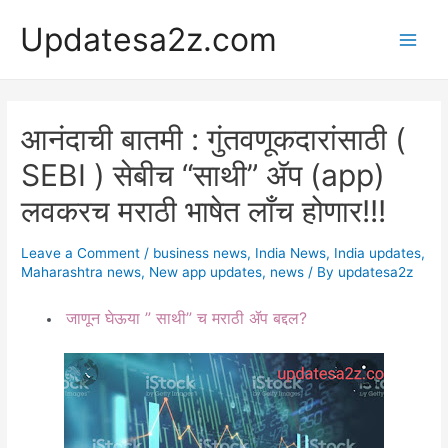
Skip
Updatesa2z.com
to
Main
content
Men
आनंदाची बातमी : गुंतवणूकदारांसाठी (
SEBI ) सेबीच “साथी” ॲप (app)
लवकरच मराठी भाषेत लाँच होणार!!!
Leave a Comment
/
business news
,
India News
,
India updates
,
Maharashtra news
,
New app updates
,
news
/ By
updatesa2z
जाणून घेऊया ” साथी” च मराठी ॲप बद्दल?