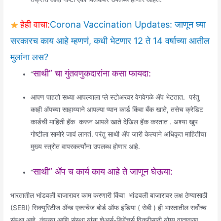
हेही वाचा:
Corona Vaccination Updates: जाणून घ्या
सरकारच काय आहे म्हणणं, कधी भेटणार 12 ते 14 वर्षाच्या आतील
मुलांना लस?
साथी” चा गुंतवणुकदारांना कसा फायदा:
“
आपण पाहतो सध्या आपल्याला प्ले स्टोअरवर वेगवेगळे ॲप भेटतात. परंतु
काही ॲपच्या साहाय्याने आपल्या प्यान कार्ड किंवा बँक खाते, तसेच क्रेडिट
कार्डची माहिती हॅक करून आपले खाते देखिल हॅक करतात . अश्या खुप
गोष्टीला सामोरे जावं लागतं. परंतु साथी अ‍ॅप जारी केल्याने अधिकृत माहितीचा
मुख्य स्त्रोत वापरकर्त्यांना उपलब्ध होणार आहे.
साथी”
ॲप च कार्य काय आहे ते जाणून घेऊया:
“
भारतातील भांडवली बाजारावर काम करणारी किंवा भांडवली बाजारावर लक्ष ठेण्यासाठी
(SEBI) सिक्‍युरिटीज ॲन्ड एक्‍स्चेंज बोर्ड ऑफ इंडिया ( सेबी ) ही भारतातील सर्वोच्च
संस्था आहे. कंपन्या आणि संस्था यांना शेअर्स-डिबेंचर्स विक्रीसाठी योग्य वातावरण