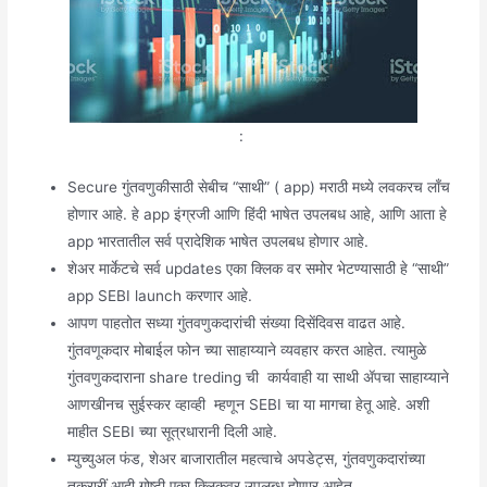
:
Secure गुंतवणुकीसाठी सेबीच “साथी” ( app) मराठी मध्ये लवकरच लाँच
होणार आहे. हे app इंग्रजी आणि हिंदी भाषेत उपलबध आहे, आणि आता हे
app भारतातील सर्व प्रादेशिक भाषेत उपलबध होणार आहे.
शेअर मार्केटचे सर्व updates एका क्लिक वर समोर भेटण्यासाठी हे “साथी”
app SEBI launch करणार आहे.
आपण पाहतोत सध्या गुंतवणुकदारांची संख्या दिसेंदिवस वाढत आहे.
गुंतवणूकदार मोबाईल फोन च्या साहाय्याने व्यवहार करत आहेत. त्यामुळे
गुंतवणुकदाराना share treding ची कार्यवाही या साथी ॲपचा साहाय्याने
आणखीनच सुईस्कर व्हाव्ही म्हणून SEBI चा या मागचा हेतू आहे. अशी
माहीत SEBI च्या सूत्रधारानी दिली आहे.
म्युच्युअल फंड, शेअर बाजारातील महत्वाचे अपडेट्स, गुंतवणुकदारांच्या
तक्रारीं आदी गोष्टी एका क्लिकवर उपलब्ध होणार आहेत.