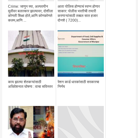
Crime: जाणुन घ्या, अल्पवयीन
आता पोलिस होण्याचं स्वप्न होणार
मुलीवर बलात्कार झाल्यावर, दोशीला
साकार: पोलीस भरतीची तयारी
कोणती शिक्षा होते,आणि कोणकोणते
करणाऱ्यांसाठी तब्बल सात हजार
कलम,आणि ...
दोनशे ( 7200)...
काय झाल्या शेतकऱ्यांसाठी
रेशन कार्ड धारकांसाठी सरकारचा
अधिवेशनात घोषणा : वाचा सविस्तर
निर्णय