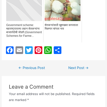
Government scheme:
शेतकऱ्यांसाठी खुशखबर कापसाला
महाराष्ट्रातल्या लहान शेतकऱ्यांना
मिळणार चांगला भाव
बाजारपेठेची जोडणे.(Government
Schemes for Farme...
F
E
T
Pi
W
S
a
m
w
nt
h
h
c
ai
itt
er
at
ar
Post
←
Previous Post
Next Post
→
e
l
er
e
s
e
navigation
b
st
A
Leave a Comment
o
p
o
p
Your email address will not be published.
Required fields
are marked
*
k