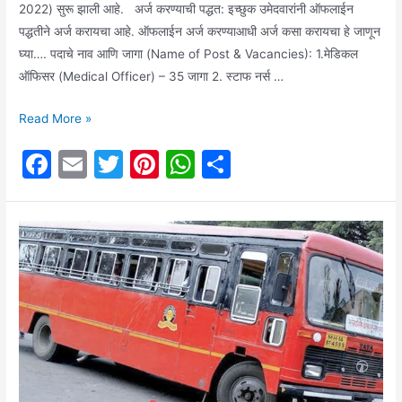
2022) सुरू झाली आहे. अर्ज करण्याची पद्धत: इच्छुक उमेदवारांनी ऑफलाईन
पद्धतीने अर्ज करायचा आहे. ऑफलाईन अर्ज करण्याआधी अर्ज कसा करायचा हे जाणून
घ्या…. पदाचे नाव आणि जागा (Name of Post & Vacancies): 1.मेडिकल
ऑफिसर (Medical Officer) – 35 जागा 2. स्टाफ नर्स …
Job
Read More »
updates:
F
E
T
Pi
W
S
जिल्हा
a
m
w
nt
h
h
परिषद
साठी
c
ai
itt
er
at
ar
वेगवेगळ्या
e
l
er
e
s
e
पदांची
b
st
A
भरती
o
p
चालू
आहे
o
p
(Zilha
k
parishad
Recruitment)