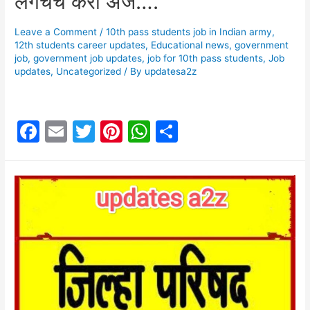
लगेचच करा अर्ज….
Leave a Comment
/
10th pass students job in Indian army
,
12th students career updates
,
Educational news
,
government
job
,
government job updates
,
job for 10th pass students
,
Job
updates
,
Uncategorized
/ By
updatesa2z
F
E
T
Pi
W
S
a
m
w
nt
h
h
c
ai
itt
er
at
ar
e
l
er
e
s
e
b
st
A
o
p
o
p
k