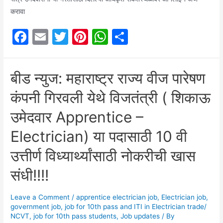
करावा
F
E
T
Pi
W
S
a
m
w
nt
h
h
c
ai
itt
er
at
ar
बीड न्युज: महाराष्ट्र राज्य वीज पारेषण
e
l
er
e
s
e
कंपनी गिरवली येथे विजतंत्री ( शिकाऊ
b
st
A
o
p
उमेदवार Apprentice –
o
p
Electrician) या पदासाठी 10 वी
k
उत्तीर्ण विध्यार्थ्यांसाठी नोकरीची खास
संधी!!!!
Leave a Comment
/
apprentice electrician job
,
Electrician job
,
government job
,
job for 10th pass and ITI in Electrician trade/
NCVT
,
job for 10th pass students
,
Job updates
/ By