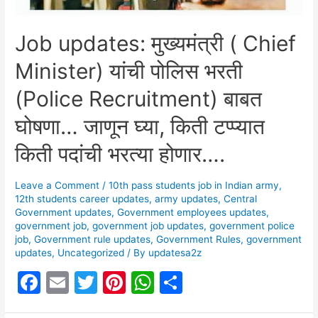
विद्यार्थ्यांना
सारखेच
Job updates: मुख्यमंत्री ( Chief
गुण
Minister) यांची पोलिस भरती
असल्यास
सरकार
(Police Recruitment) बाबत
देणार
प्राधान्य!!!
घोषणा… जाणून घ्या, किती टप्प्यात
किती पदांची भरत्या होणार….
Leave a Comment
/
10th pass students job in Indian army
,
12th students career updates
,
army updates
,
Central
Government updates
,
Government employees updates
,
government job
,
government job updates
,
government police
job
,
Government rule updates
,
Government Rules
,
government
updates
,
Uncategorized
/ By
updatesa2z
F
E
T
Pi
W
S
a
m
w
nt
h
h