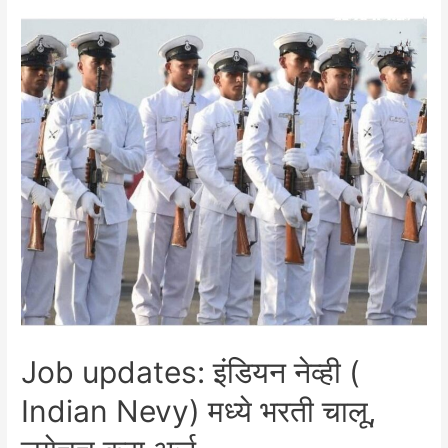
c
ai
itt
er
at
ar
e
l
er
e
s
e
b
st
A
o
p
o
p
k
Job updates: इंडियन नेव्ही (
Indian Nevy) मध्ये भरती चालू,