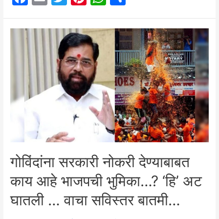
a
m
w
nt
h
h
मोठा
निर्णय
c
ai
itt
er
at
ar
कर्मचाऱ्यांसाठी
e
l
er
e
s
e
धक्कादायक
b
st
A
o
p
o
p
k
गोविंदांना सरकारी नोकरी देण्याबाबत
काय आहे भाजपची भुमिका…? ‘हि’ अट
घातली … वाचा सविस्तर बातमी…