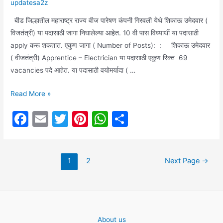
updatesa2z
बीड जिल्हातील महाराष्ट्र राज्य वीज पारेषण कंपनी गिरवली येथे शिकाऊ उमेदवार (
विजतंत्री) या पदासाठी जागा निघालेल्या आहेत. 10 वी पास विध्यार्थी या पदासाठी
apply करू शकतात. एकुण जागा ( Number of Posts): : शिकाऊ उमेदवार
( वीजतंत्री) Apprentice – Electrician या पदासाठी एकुण रिक्त 69
vacancies पदे आहेत. या पदासाठी वयोमर्यादा ( …
बीड
Read More »
न्युज:
F
E
T
Pi
W
S
महाराष्ट्र
a
m
w
nt
h
h
राज्य
वीज
c
ai
itt
er
at
ar
पारेषण
Posts
1
2
Next Page
→
e
l
er
e
s
e
कंपनी
pagination
b
st
A
गिरवली
o
p
येथे
विजतंत्री
o
p
(
About us