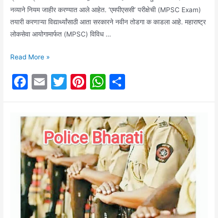
नव्याने नियम जाहीर करण्यात आले आहेत. ‘एमपीएससी’ परीक्षेची (MPSC Exam)
तयारी करणाऱ्या विद्यार्थ्यांसाठी आता सरकारने नवीन तोडगा क काडला आहे. महाराष्ट्र
लोकसेवा आयोगामार्फत (MPSC) विविध …
Educational
Read More »
updates:
F
E
T
Pi
W
S
आता
a
m
w
nt
h
h
सरकारने
(
c
ai
itt
er
at
ar
Government)
e
l
er
e
s
e
एमपीएससी(
b
st
A
MPSC)
o
p
करणाऱ्या
विद्यार्थ्यांसाठी
o
p
विविध
k
पदभरतीच्या
वेळीं
दोन