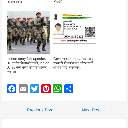
आधारावर स...
Modi) ...
Indian army Job updates:
Government updates: आता
10 उत्तीर्ण विद्यार्थ्यांनसाठी, Indian
सरकारी योजनांचा लाभ घेण्यासाठी
Army मध्ये भरती व्हायचंय असेल
आधार कार्ड आवश्यक....
तर, को...
F
E
T
Pi
W
S
a
m
w
nt
h
h
c
ai
itt
er
at
ar
Post
←
Previous Post
Next Post
→
e
l
er
e
s
e
navigation
b
st
A