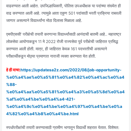
वाढवण्यात आली आहेत. उपजिल्हाधिकारी, पोलिस उपअधीक्षक या पदांच्या संख्येत ही
वाढ करण्यात आली आहे. त्यामुळे आता एकूण 501 पदांसाठी भरती प्रक्रिया राबवली
जाणार असल्याने विद्यार्थ्यांना मोठा दिलासा मिळाला आहे.
एमपीएससी’ परीक्षेची तयारी करणाऱ्या विद्यार्थ्यांसाठी आनंदाची बातमी आहे.. महाराष्ट्र
लोकसेवा आयोगाकडून 11 मे 2022 रोजी राज्यसेवा पूर्व परीक्षेची जाहिरात प्रसिद्ध
करण्यात आली होती. मात्र, ही जाहिरात केवळ 161 पदभरतीची असल्याने
परीक्षार्थीकडून मोठ्या प्रमाणात नाराजी व्यक्त करण्यात येत होती.
हे ही वाचा:
https://updatesa2z.com/2022/08/job-opportunity-
%e0%a4%ae%e0%a5%81%e0%a4%82%e0%a4%ac%e0%a4
%88-
%e0%a4%aa%e0%a5%81%e0%a4%a3%e0%a5%8d%e0%a4
%af%e0%a4%be%e0%a4%a4-421-
%e0%a4%9c%e0%a4%be%e0%a4%97%e0%a4%be%e0%a
4%82%e0%a4%b8%e0%a4%be.html
स्पर्धापरीक्षांची तयारी करण्यासाठी ग्रामीण भागातून विद्यार्थी शहरात येतात. विशेषत: