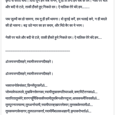
कृपा से धरती थमी। दिया तूने हमें जब जनम, तू ही ले लेगा हम सब के ग़म। नेकी पर चले
और बदी से टले, ताकी हँसते हुए निकले दम। ऐ मालिक तेरे बंदे हम……..
जब जुल्मों का हो सामना, तब तू ही हमें थामना। वो बुराई करें, हम भलाई करे, न ही बदले
की हो भावना। बढ़ उठे प्यार का हर कदम, और मिठे बैर का ये भरम।
नेकी पर चले और बदी से टले, ताकी हँसते हुये निकले दम। ऐ मालिक तेरे बंदे हम….
____________________________________
ॐजयजगदीशहरे,स्वामीजयजगदीशहरे।
ॐजयजगदीशहरे,स्वामीजयजगदीशहरे।
भक्तजनोकेसंकट,छिनमेंदूरकरेंॐ…
जोध्यावेफलपावे,दुखबिनसेमनका,स्वामीसुखसम्पतिघरआवे,कष्टमिटैतनकाॐ…
मातपितातुममेरे,शरणगहूँमैंकिसकीस्वामीतुमबिनऔरनदूजा,आसकरूमैंजिसकीॐ…
तुमपूरनपरमात्मा,तुमअर्न्तयामी,स्वामीपारब्रह्मपरमेश्वर,तुमसबकेस्वामीॐ…
तुमकरूणाकेसागर,तुमपालनकर्त्ता,स्वामीमैंबालकअज्ञानी,कृपाकरोभर्ताॐ…