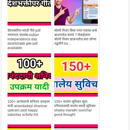
देशभक्तीपर मराठी गीते pdf
सॅलरी स्लिप किंवा पगार पत्रक कसे
स्वरूपात उपलब्ध indian
डाउनलोड करावे ? मोबाईलवर
independence day
सॅलरी स्लिप डाऊनलोड करा सोप्या
deshbhakti gite pdf
पद्धतीने ho...
available
100+ आनंददायी शनिवार उपक्रम
150+ शालेय सुविचार सुंदर
यादी anandadayi shanivar
परिपाठासाठी शालेय मराठी सुविचार
upkram yadi happy
shaley marathi suvichar
saturday activity list
good thought