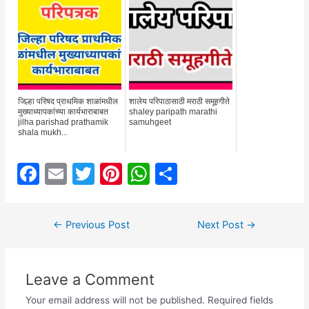
जिल्हा परिषद प्राथमिक शाळांमधील
शालेय परिपाठासाठी मराठी समूहगीते
मुख्याध्यापकांच्या कार्यभाराबाबत
shaley paripath marathi
jilha parishad prathamik
samuhgeet
shala mukh...
F
E
T
Pi
W
S
a
m
w
nt
h
h
c
ai
itt
er
at
ar
Post
←
Previous Post
Next Post
→
e
l
er
e
s
e
navigation
b
st
A
Leave a Comment
o
p
o
p
Your email address will not be published.
Required fields