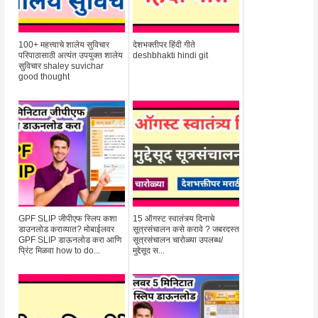
100+ महत्त्वाचे शालेय सुविचार
देशभक्तीपर हिंदी गीते
परिपाठासाठी अत्यंत उपयुक्त शालेय
deshbhakti hindi git
सुविचार shaley suvichar
good thought
GPF SLIP जीपीएफ स्लिप कशा
15 ऑगस्ट स्वातंत्र्य दिनाचे
डाउनलोड कराव्यात? मोबाईलवर
सूत्रसंचालन कसे करावे ? जबरदस्त
GPF SLIP डाऊनलोड करा आणि
सूत्रसंचालन चारोळ्या उपलब्ध/
प्रिंट मिळवा how to do...
मुद्देसूद स...