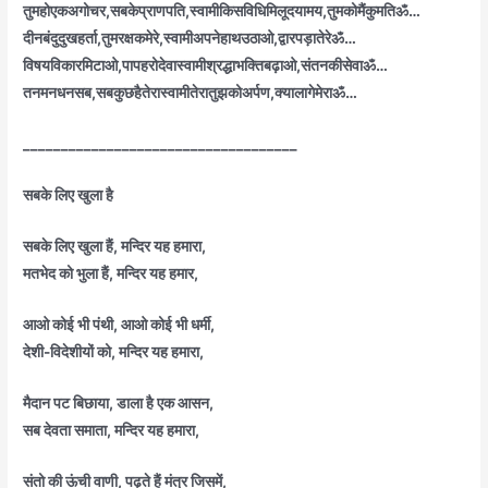
तुमहोएकअगोचर,सबकेप्राणपति,स्वामीकिसविधिमिलूदयामय,तुमकोमैंकुमतिॐ…
दीनबंदुदुखहर्ता,तुमरक्षकमेरे,स्वामीअपनेहाथउठाओ,द्वारपड़ातेरेॐ…
विषयविकारमिटाओ,पापहरोदेवास्वामीश्रद्धाभक्तिबढ़ाओ,संतनकीसेवाॐ…
तनमनधनसब,सबकुछहैतेरास्वामीतेरातुझकोअर्पण,क्यालागेमेराॐ…
____________________________________
सबके लिए खुला है
सबके लिए खुला हैं, मन्दिर यह हमारा,
मतभेद को भुला हैं, मन्दिर यह हमार,
आओ कोई भी पंथी, आओ कोई भी धर्मी,
देशी-विदेशीयों को, मन्दिर यह हमारा,
मैदान पट बिछाया, डाला है एक आसन,
सब देवता समाता, मन्दिर यह हमारा,
संतो की ऊंची वाणी, पढ़ते हैं मंत्र जिसमें,