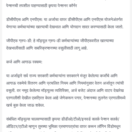
पेन्शनची तपशील पाहण्यासाठी कृपया पेन्शनर कॉर्नर
डीसीपीएस आणि एनपीएस: या अर्जाचा वापर डीसीपीएस आणि एनपीएस योजनेअंतर्गत
येणाऱ्या कर्मचाऱ्यांच्या खात्याची देखभाल आणि योगदान सादर करण्यासाठी केला जातो.
जीपीएफ ग्रुप-डी: हे मॉड्यूल ग्रुप-डी कर्मचाऱ्यांच्या जीपीएफवरील खात्याच्या
देखभालीसाठी आणि सबस्क्रिप्शनच्या वसुलीसाठी लागू आहे.
कर्ज आणि आगाऊ रक्कम:
या अर्जाद्वारे सर्व राज्य सरकारी कर्मचाऱ्यांना सरकारने मंजूर केलेल्या कर्जांचे आणि
आगाऊ रकमेचे वितरण आणि प्रचलित नियम आणि नियमांनुसार वेतन अर्जातून त्यांची
वसुली. वर नमूद केलेल्या मॉड्यूल्स व्यतिरिक्त, अर्ज बजेट अंदाज आणि वाटप देखरेख
प्रणालीशी देखील एकत्रित केला आहे जेणेकरून पगार, पेन्शनच्या तुलनेत प्रणालीमध्ये
खर्च बुक केला जाऊ शकेल.
संबंधित मॉड्यूल्स चालवण्यासाठी कृपया डीडीओ/टीओ/इनवर्ड क्लर्क पेन्शन क्लर्क/
ऑडिटर/एटीओ म्हणून तुमच्या भूमिका प्रमाणपत्रांचा वापर करून लॉगिन विंडोमधून