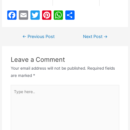
F
E
T
Pi
W
S
a
m
w
nt
h
h
c
ai
itt
er
at
ar
Post
←
Previous Post
Next Post
→
e
l
er
e
s
e
navigation
b
st
A
Leave a Comment
o
p
o
p
Your email address will not be published.
Required fields
are marked
*
k
Type
here..