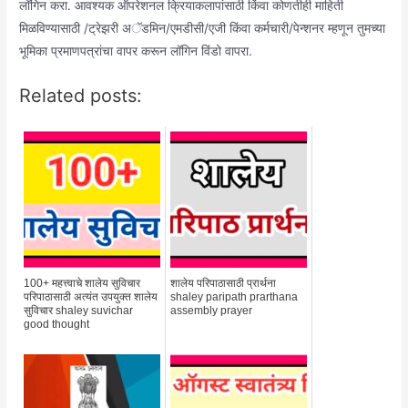
लॉगिन करा. आवश्यक ऑपरेशनल क्रियाकलापांसाठी किंवा कोणतीही माहिती
मिळविण्यासाठी /ट्रेझरी अॅडमिन/एमडीसी/एजी किंवा कर्मचारी/पेन्शनर म्हणून तुमच्या
भूमिका प्रमाणपत्रांचा वापर करून लॉगिन विंडो वापरा.
Related posts:
100+ महत्त्वाचे शालेय सुविचार
शालेय परिपाठासाठी प्रार्थना
परिपाठासाठी अत्यंत उपयुक्त शालेय
shaley paripath prarthana
सुविचार shaley suvichar
assembly prayer
good thought