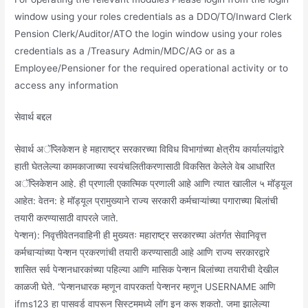
window using your roles credentials as a DDO/TO/Inward Clerk
Pension Clerk/Auditor/ATO the login window using your roles
credentials as a /Treasury Admin/MDC/AG or as a
Employee/Pensioner for the required operational activity or to
access any information
सेवार्थ बद्दल
सेवार्थ अॅप्लिकेशन हे महाराष्ट्र सरकारच्या विविध विभागांच्या क्षेत्रीय कार्यालयांद्वारे
हाती घेतलेल्या कामकाजाच्या स्वयंचलितीकरणासाठी विकसित केलेले वेब आधारित
अॅप्लिकेशन आहे. ही प्रणाली एकात्मिक प्रणाली आहे आणि त्यात खालील ५ मॉड्यूल
आहेत: वेतन: हे मॉड्यूल प्रामुख्याने राज्य सरकारी कर्मचाऱ्यांच्या पगाराच्या बिलांची
तयारी करण्यासाठी वापरले जाते.
पेन्शन): निवृत्तीवेतनवाहिनी ही मुख्यतः महाराष्ट्र सरकारच्या अंतर्गत सेवानिवृत्त
कर्मचाऱ्यांच्या पेन्शन प्रकरणांची तयारी करण्यासाठी आहे आणि राज्य सरकारद्वारे
शासित सर्व पेन्शनधारकांच्या पहिल्या आणि मासिक पेन्शन बिलांच्या तयारीची देखील
काळजी घेते. “पेन्शनधारक म्हणून वापरकर्ता पेन्शनर म्हणून USERNAME आणि
ifms123 हा पासवर्ड वापरून सिस्टममध्ये लॉग इन करू शकतो. जमा झालेल्या