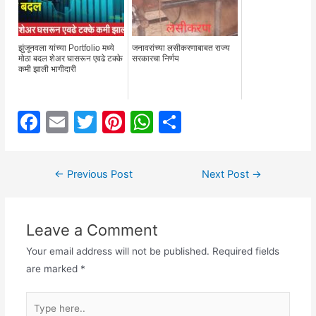
झुंजूनवला यांच्या Portfolio मध्ये
जनावरांच्या लसीकरणाबाबत राज्य
मोठा बदल शेअर घासरून एवढे टक्के
सरकारचा निर्णय
कमी झाली भागीदारी
F
E
T
Pi
W
S
a
m
w
nt
h
h
c
ai
itt
er
at
ar
Post
←
Previous Post
Next Post
→
e
l
er
e
s
e
navigation
b
st
A
Leave a Comment
o
p
o
p
Your email address will not be published.
Required fields
are marked
*
k
Type