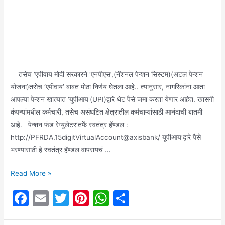
तसेच ‘एपीवाय मोदी सरकारने ‘एनपीएस’,(नॅशनल पेन्शन सिस्टम)(अटल पेन्शन
योजना)तसेच ‘एपीवाय’ बाबत मोठा निर्णय घेतला आहे.. त्यानुसार, नागरिकांना आता
आपल्या पेन्शन खात्यात ‘युपीआय'(UPI)द्वारे थेट पैसे जमा करता येणार आहेत. खासगी
कंपन्यांमधील कर्मचारी, तसेच असंघटित क्षेत्रातील कर्मचाऱ्यांसाठी आनंदाची बातमी
आहे. पेन्शन फंड रेग्युलेटर’तर्फे स्वतंत्र हॅण्डल :
http://PFRDA.15digitVirtualAccount@axisbank/ यूपीआय’द्वारे पैसे
भरण्यासाठी हे स्वतंत्र हॅण्डल वापरायचं …
Job
Read More »
updates:
F
E
T
Pi
W
S
मोदी
a
m
w
nt
h
h
सरकारचा
‘एनपीएस’,