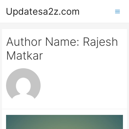
Skip
Updatesa2z.com
to
Main
content
Men
Author Name: Rajesh
Matkar