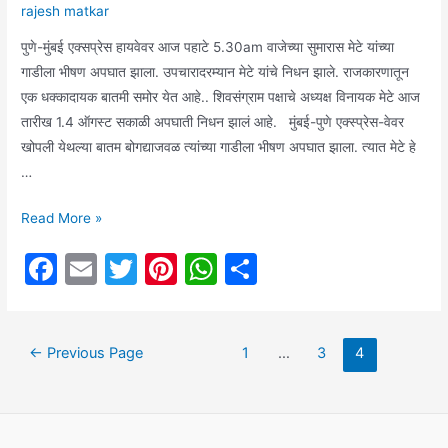
rajesh matkar
पुणे-मुंबई एक्सप्रेस हायवेवर आज पहाटे 5.30am वाजेच्या सुमारास मेटे यांच्या
गाडीला भीषण अपघात झाला. उपचारादरम्यान मेटे यांचे निधन झाले. राजकारणातून
एक धक्कादायक बातमी समोर येत आहे.. शिवसंग्राम पक्षाचे अध्यक्ष विनायक मेटे आज
तारीख 1.4 ऑगस्ट सकाळी अपघाती निधन झालं आहे. मुंबई-पुणे एक्स्प्रेस-वेवर
खोपली येथल्या बातम बोगद्याजवळ त्यांच्या गाडीला भीषण अपघात झाला. त्यात मेटे हे
…
Polytical
Read More »
updates:
F
E
T
Pi
W
S
शिवसंग्रामचे
a
m
w
nt
h
h
नेते
विनायक
c
ai
itt
er
at
ar
मेटे
Posts
←
Previous Page
1
…
3
4
e
l
er
e
s
e
यांचे
pagination
b
st
A
आज
o
p
पहाटे
अपघाती