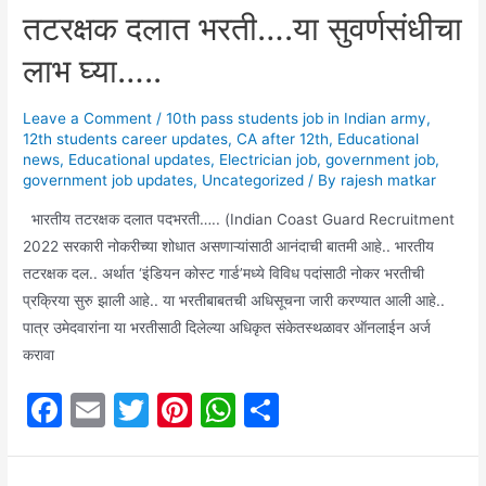
तटरक्षक दलात भरती….या सुवर्णसंधीचा
लाभ घ्या…..
Leave a Comment
/
10th pass students job in Indian army
,
12th students career updates
,
CA after 12th
,
Educational
news
,
Educational updates
,
Electrician job
,
government job
,
government job updates
,
Uncategorized
/ By
rajesh matkar
भारतीय तटरक्षक दलात पदभरती….. (Indian Coast Guard Recruitment
2022 सरकारी नोकरीच्या शोधात असणाऱ्यांसाठी आनंदाची बातमी आहे.. भारतीय
तटरक्षक दल.. अर्थात ‘इंडियन कोस्ट गार्ड’मध्ये विविध पदांसाठी नोकर भरतीची
प्रक्रिया सुरु झाली आहे.. या भरतीबाबतची अधिसूचना जारी करण्यात आली आहे..
पात्र उमेदवारांना या भरतीसाठी दिलेल्या अधिकृत संकेतस्थळावर ऑनलाईन अर्ज
करावा
F
E
T
Pi
W
S
a
m
w
nt
h
h
c
ai
itt
er
at
ar