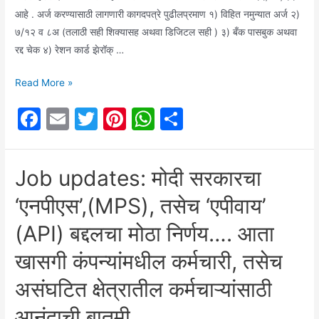
आहे . अर्ज करण्यासाठी लागणारी कागदपत्रे पुढीलप्रमाण १) विहित नमुन्यात अर्ज २)
७/१२ व ८अ (तलाठी सही शिक्यासह अथवा डिजिटल सही ) ३) बँक पासबुक अथवा
रद्द चेक ४) रेशन कार्ड झेरॉक् …
पुणे
Read More »
जिह्वयातील
F
E
T
Pi
W
S
शेतकऱ्यांसाठी
a
m
w
nt
h
h
आनंदाची
बातमी
c
ai
itt
er
at
ar
Job updates: मोदी सरकारचा
:
e
l
er
e
s
e
वाचा
‘एनपीएस’,(MPS), तसेच ‘एपीवाय’
b
st
A
सविस्तर
o
p
(API) बद्दलचा मोठा निर्णय…. आता
o
p
खासगी कंपन्यांमधील कर्मचारी, तसेच
k
असंघटित क्षेत्रातील कर्मचाऱ्यांसाठी
आनंदाची बातमी……