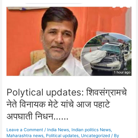
c
ai
itt
er
at
ar
(MPS),
e
l
er
e
s
e
तसेच
b
st
A
‘एपीवाय’
o
p
(API)
बद्दलचा
o
p
मोठा
k
निर्णय….
आता
खासगी
कंपन्यांमधील
कर्मचारी,
Polytical updates: शिवसंग्रामचे
तसेच
असंघटित
नेते विनायक मेटे यांचे आज पहाटे
क्षेत्रातील
अपघाती निधन……
कर्मचाऱ्यांसाठी
आनंदाची
बातमी……
Leave a Comment
/
India News
,
Indian politics News
,
Maharashtra news
,
Political updates
,
Uncategorized
/ By