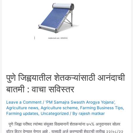
e
l
er
e
s
e
b
st
A
o
p
o
p
k
पुणे जिह्वयातील शेतकऱ्यांसाठी आनंदाची
बातमी : वाचा सविस्तर
Leave a Comment
/
'PM Samajra Swasth Arogya Yojana'
,
Agriculture news
,
Agriculture scheme
,
Farming Business Tips
,
Farming updates
,
Uncategorized
/ By
rajesh matkar
पूणे जिह्वा परीषद त्यांच्या संयूक्त विद्यमानानें शेतकऱ्यांना ७५% अनुदानावर सोलर
वॉटर हिटर देण्यात येणार आहे . यासाठी अर्ज करण्याची शेवटची तारीख २२/०८/२२