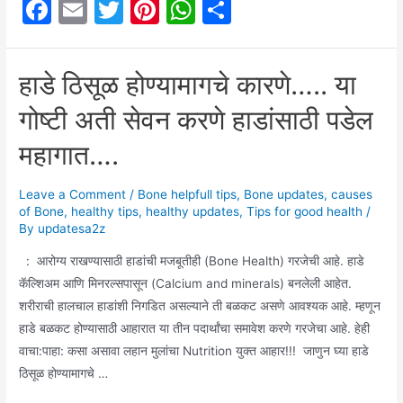
F
E
T
Pi
W
S
प्रमाणात
a
m
w
nt
h
h
वाढतय…
मग
c
ai
itt
er
at
ar
हाडे ठिसूळ होण्यामागचे कारणे….. या
आहारात
e
l
er
e
s
e
(diet)
गोष्टी अती सेवन करणे हाडांसाठी पडेल
b
st
A
या
o
p
गोष्टी
महागात….
करून
o
p
पाहा!!!!
Leave a Comment
/
Bone helpfull tips
,
Bone updates
,
causes
k
of Bone
,
healthy tips
,
healthy updates
,
Tips for good health
/
By
updatesa2z
: आरोग्य राखण्यासाठी हाडांची मजबूतीही (Bone Health) गरजेची आहे. हाडे
कॅल्शिअम आणि मिनरल्सपासून (Calcium and minerals) बनलेली आहेत.
शरीराची हालचाल हाडांशी निगडित असल्याने ती बळकट असणे आवश्यक आहे. म्हणून
हाडे बळकट होण्यासाठी आहारात या तीन पदार्थांचा समावेश करणे गरजेचा आहे. हेही
वाचा:पाहा: कसा असावा लहान मुलांचा Nutrition युक्त आहार!!! जाणुन घ्या हाडे
ठिसूळ होण्यामागचे …