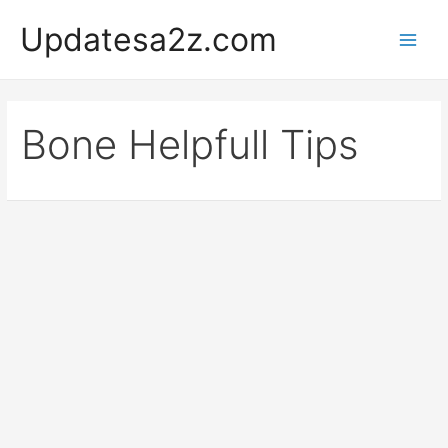
Skip
Updatesa2z.com
to
Main
content
Men
Bone Helpfull Tips