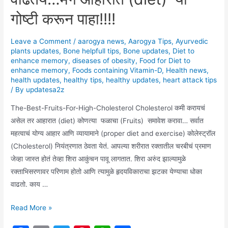
गोष्टी करून पाहा!!!!
Leave a Comment
/
aarogya news
,
Aarogya Tips
,
Ayurvedic
plants updates
,
Bone helpfull tips
,
Bone updates
,
Diet to
enhance memory
,
diseases of obesity
,
Food for Diet to
enhance memory
,
Foods containing Vitamin-D
,
Health news
,
health updates
,
healthy tips
,
healthy updates
,
heart attack tips
/ By
updatesa2z
The-Best-Fruits-For-High-Cholesterol Cholesterol कमी करायचं
असेल तर आहारात (diet) कोणत्या फळाचा (Fruits) समावेश करावा… सर्वात
महत्वाचं योग्य आहार आणि व्यायामाने (proper diet and exercise) कोलेस्ट्रॉल
(Cholesterol) नियंत्रणात ठेवता येतं. आपल्या शरीरात रक्तातील चरबीचं प्रमाण
जेव्हा जास्त होतं तेव्हा शिरा आकुंचन पावू लागतात. शिरा अरुंद झाल्यामुळे
रक्ताभिसरणावर परिणाम होतो आणि त्यामुळे हृदयविकाराचा झटका येण्याचा धोका
वाढतो. काय …
Cholesterol
Read More »
जास्त