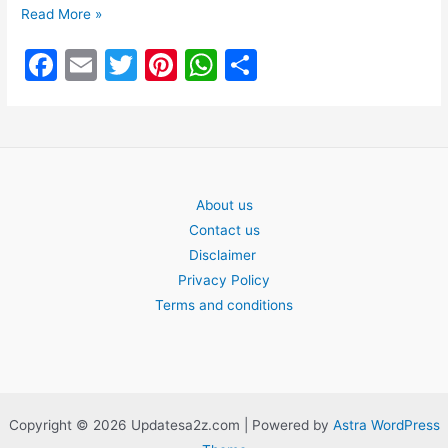
हाडे
Read More »
ठिसूळ
F
E
T
Pi
W
S
होण्यामागचे
a
m
w
nt
h
h
कारणे…..
या
c
ai
itt
er
at
ar
गोष्टी
e
l
er
e
s
e
अती
b
st
A
सेवन
About us
o
p
करणे
Contact us
हाडांसाठी
o
p
Disclaimer
पडेल
k
Privacy Policy
महागात….
Terms and conditions
Copyright © 2026 Updatesa2z.com | Powered by
Astra WordPress