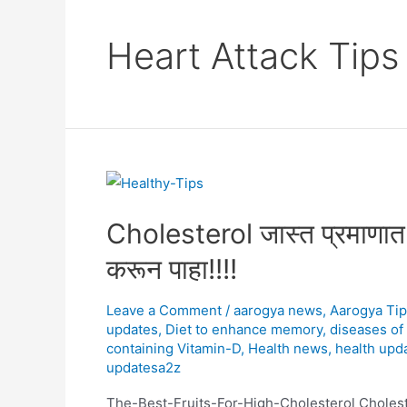
Heart Attack Tips
Cholesterol जास्त प्रमाणात
करून पाहा!!!!
Leave a Comment
/
aarogya news
,
Aarogya Ti
updates
,
Diet to enhance memory
,
diseases of
containing Vitamin-D
,
Health news
,
health upd
updatesa2z
The-Best-Fruits-For-High-Cholesterol Cholesterol