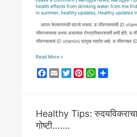
health effects from drinking water from the fri
in summer
,
healthy updates
,
Healthy updates 
आराम केल्यानंतरही वाटतो थकवा. ड जीवनसत्वाची (D vitamin)
जीवनसत्वाचा अभाव असल्यास रोगप्रतिकारशक्ती कमी होते. ड जीव
जीवनसत्वाचं (D vitamin) प्रमुख स्त्रोत आहे. ड जीवनस्त्व (D
Healthy
Read More »
tips:
F
E
T
Pi
W
S
जाणून
a
m
w
nt
h
h
घ्या,
ड
c
ai
itt
er
at
ar
जीवनसत्व
e
l
er
e
s
e
(D-
b
st
A
Healthy Tips: रुदयविकराचा 
vitamin)
o
p
ची
गोष्टी…….
o
p
कमतरता