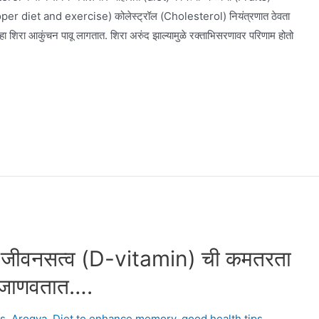
(proper diet and exercise) कोलेस्ट्रॉल (Cholesterol) नियंत्रणात ठेवता
ेव्हा शिरा आकुंचन पावू लागतात. शिरा अरुंद झाल्यामुळे रक्ताभिसरणावर परिणाम होतो
 ड जीवनसत्व (D-vitamin) ची कमतरता
 जाणवतात….
ps
,
Arogya
,
Diet to enhance memory
,
good health tips
,