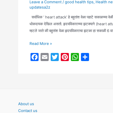
k
असल्यास
Leave a Comment
/
good health tips
,
Health n
updatesa2z
कोणकोणत्या
समस्या
सर्वाधिक ‘ heart attack’ हे बहुतांश वेळा पहाटे सकाळच्या वेळ
जाणवतात….
धोकदायक देखिल असतो. हृदयविकाराच्या झटक्याने (heart att
म्हटले जाते की बहुतांश वेळा हृदयविकाराचा झटका हा सकाळी 6 व
Healthy
Read More »
Tips:
F
E
T
Pi
W
S
रुदयविकराचा
a
m
w
nt
h
h
धोका
कमी
c
ai
itt
er
at
ar
करण्यासाठी
e
l
er
e
s
e
करा
b
st
A
या
o
p
काही
o
p
About us
गोष्टी…….
Contact us