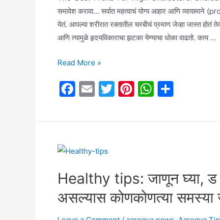
समावेश करावा… सर्वात महत्वाचं योग्य आहार आणि व्यायामाने 
येतं. आपल्या शरीरात रक्तातील चरबीचं प्रमाण जेव्हा जास्त होतं त
आणि त्यामुळे हृदयविकाराचा झटका येण्याचा धोका वाढतो. काय …
Cholesterol
Read More »
जास्त
F
E
T
Pi
W
S
प्रमाणात
a
m
w
nt
h
h
वाढतय…
मग
c
ai
itt
er
at
ar
आहारात
e
l
er
e
s
e
(diet)
b
st
A
या
o
p
गोष्टी
Healthy tips: जाणून घ्या,
o
p
करून
असल्यास कोणकोणत्या समस्या
k
पाहा!!!!
Leave a Comment
/
aarogya news
,
Aarogya Ti