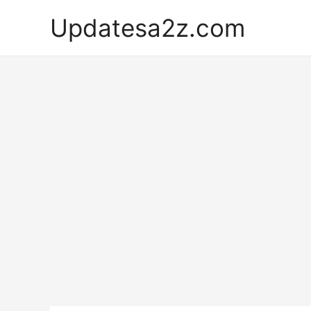
Skip
Updatesa2z.com
to
content