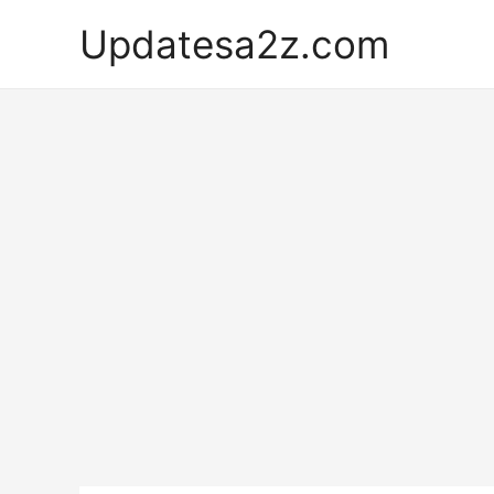
Skip
Updatesa2z.com
to
content