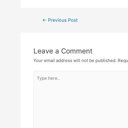
c
ai
itt
er
at
ar
e
l
er
e
s
e
Post
←
Previous Post
b
st
A
navigation
o
p
o
p
Leave a Comment
k
Your email address will not be published.
Requ
Type
here..