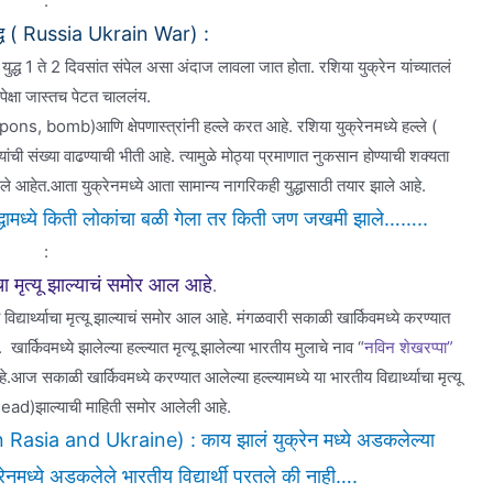
:
युद्ध ( Russia Ukrain War) :
ुद्ध 1 ते 2 दिवसांत संपेल असा अंदाज लावला जात होता. रशिया युक्रेन यांच्यातलं
्षेपेक्षा जास्तच पेटत चाललंय.
, bomb)आणि क्षेपणास्त्रांनी हल्ले करत आहे. रशिया युक्रेनमध्ये हल्ले (
ी संख्या वाढण्याची भीती आहे. त्यामुळे मोठ्या प्रमाणात नुकसान होण्याची शक्यता
े आहेत.आता युक्रेनमध्ये आता सामान्य नागरिकही युद्धासाठी तयार झाले आहे.
युद्धामध्ये किती लोकांचा बळी गेला तर किती जण जखमी झाले……..
:
याचा मृत्यू झाल्याचं समोर आल आहे
.
ी विद्यार्थ्याचा मृत्यू झाल्याचं समोर आल आहे. मंगळवारी सकाळी खार्किवमध्ये करण्यात
े. खार्किवमध्ये झालेल्या हल्ल्यात मृत्यू झालेल्या भारतीय मुलाचे नाव “
नविन शेखरप्पा”
आज सकाळी खार्किवमध्ये करण्यात आलेल्या हल्ल्यामध्ये या भारतीय विद्यार्थ्याचा मृत्यू
ad)झाल्याची माहिती समोर आलेली आहे.
n Rasia and Ukraine) : काय झालं युक्रेन मध्ये अडकलेल्या
क्रेनमध्ये अडकलेले भारतीय विद्यार्थी परतले की नाही….